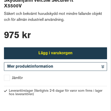
Skyddshjälm ven.3M SecureFit
X5500V
Säkert och bekvämt huvudskydd mot mindre fallande objekt
och för allmän industriell användning.
975 kr
Lägg i varukorgen
Mer produktinformation
Gå till kassan
Jämför
Leverantörslager
(Vanligtvis 2-6 dagar för varor som finns i lager
hos leverantören)