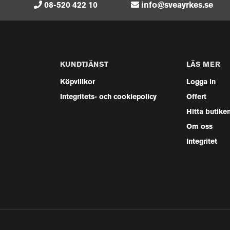
08-520 422 10
info@sveayrkes.se
KUNDTJÄNST
LÄS MER
Köpvillkor
Logga in
Integritets- och cookiepolicy
Offert
Hitta butike
Om oss
Integritet