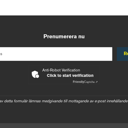
Prenumerera nu
R
ss
Anti-Robot Verification
Click to start verification
Friendly
Captcha ⇗
av detta formulär lämnas medgivande till mottagande av e-post innehållande