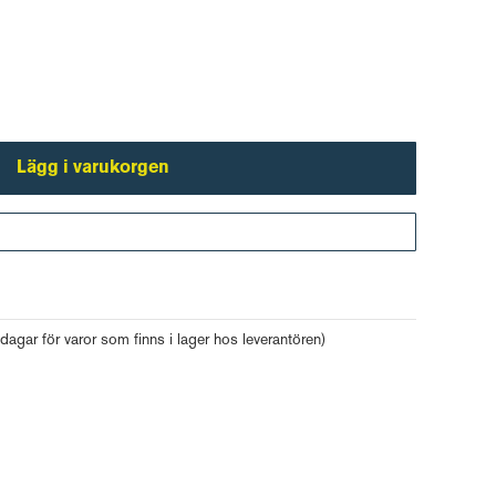
Lägg i varukorgen
Gå till kassan
 dagar för varor som finns i lager hos leverantören)