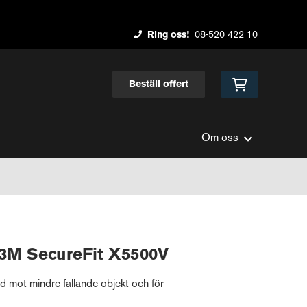
Ring oss!
08-520 422 10
Beställ offert
Om oss
3M SecureFit X5500V
 mot mindre fallande objekt och för