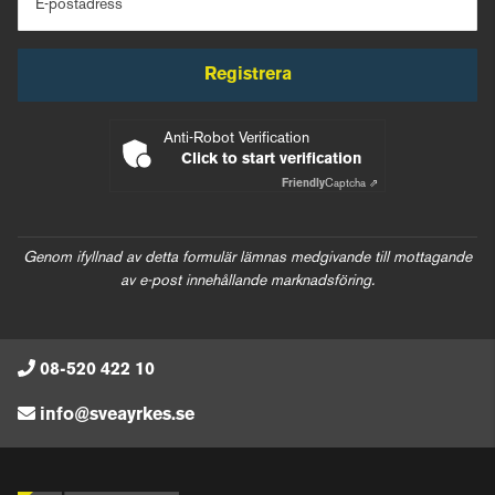
E-postadress
Registrera
Anti-Robot Verification
Click to start verification
Friendly
Captcha ⇗
Genom ifyllnad av detta formulär lämnas medgivande till mottagande
av e-post innehållande marknadsföring.
08-520 422 10
info@sveayrkes.se