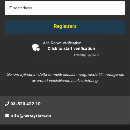
E-postadress
Registrera
Anti-Robot Verification
Click to start verification
Friendly
Captcha ⇗
Genom ifyllnad av detta formulär lämnas medgivande till mottagande
av e-post innehållande marknadsföring.
08-520 422 10
info@sveayrkes.se