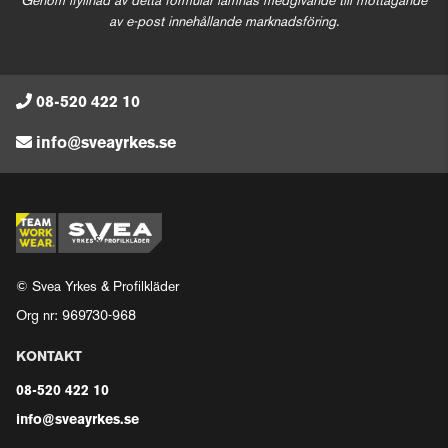
Genom ifyllnad av detta formulär lämnas medgivande till mottagande
av e-post innehållande marknadsföring.
08-520 422 10
info@sveayrkes.se
© Svea Yrkes & Profilkläder
Org nr: 969730-968
KONTAKT
08-520 422 10
info@sveayrkes.se