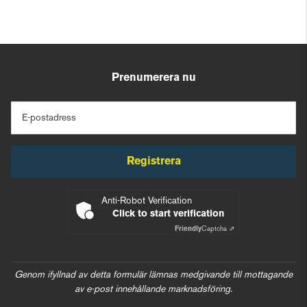
Prenumerera nu
E-postadress
Registrera
Anti-Robot Verification
Click to start verification
Friendly
Captcha ⇗
Genom ifyllnad av detta formulär lämnas medgivande till mottagande
av e-post innehållande marknadsföring.