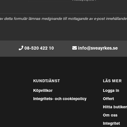
av detta formulär lämnas medgivande till mottagande av e-post innehållande
08-520 422 10
info@sveayrkes.se
KUNDTJÄNST
LÄS MER
Köpvillkor
Logga in
Integritets- och cookiepolicy
Offert
Hitta butike
Om oss
Integritet