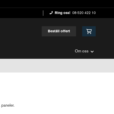
Ring oss!
08-520 422 10
Beställ offert
Om oss
 paneler.