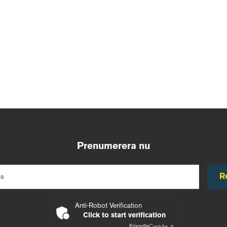
Prenumerera nu
R
ss
Anti-Robot Verification
Click to start verification
Friendly
Captcha ⇗