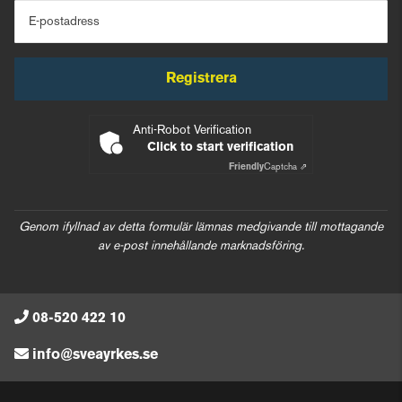
E-postadress
Registrera
Anti-Robot Verification
Click to start verification
Friendly
Captcha ⇗
Genom ifyllnad av detta formulär lämnas medgivande till mottagande
av e-post innehållande marknadsföring.
08-520 422 10
info@sveayrkes.se