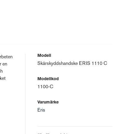
Modell
arbeten
Skärskyddshandske ERIS 1110 C
r en
ch
ket
Modellkod
1100-C
Varumärke
Eris