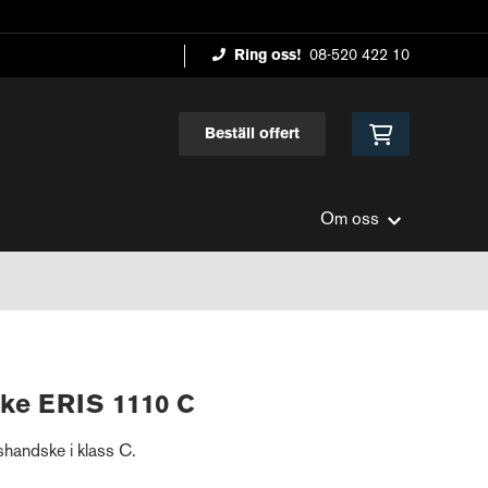
Ring oss!
08-520 422 10
Beställ offert
Om oss
ke ERIS 1110 C
shandske i klass C.