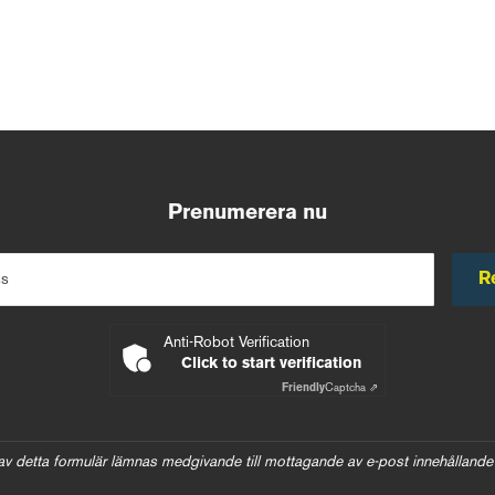
Prenumerera nu
R
ss
Anti-Robot Verification
Click to start verification
Friendly
Captcha ⇗
av detta formulär lämnas medgivande till mottagande av e-post innehållande