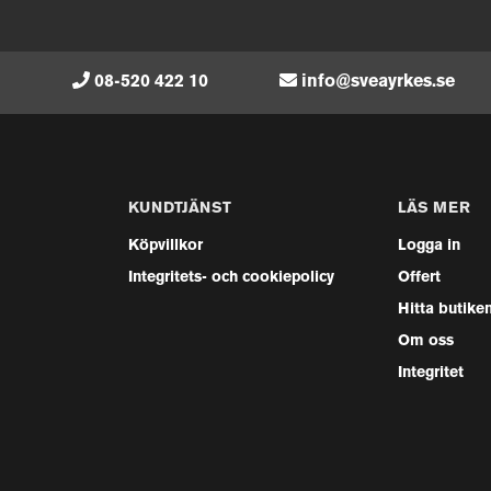
08-520 422 10
info@sveayrkes.se
KUNDTJÄNST
LÄS MER
Köpvillkor
Logga in
Integritets- och cookiepolicy
Offert
Hitta butike
Om oss
Integritet