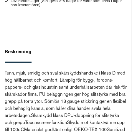
Leverantörslager
(Vanligtvis 2-6 dagar för varor som finns i lager
hos leverantören)
Beskrivning
Tunn, mjuk, smidig och sval skärskyddshandske i klass D med
hög hållbarhet och komfort. Lämplig för bygg-, fordons-,
pappers- och glasindustrin samt underhållsarbeten där risk för
skärskador finns. PU beläggningen ger hög slitstyrka med bra
grepp på torra ytor. Sömlös 18 gauge stickning ger en flexibel
och behaglig känsla, som håller dina händer svala hela
arbetsdagen.Skärskydd klass DPU-doppning för slitstyrka
och greppTouchscreen-funktionSkydd mot kontaktvärme upp
till 100oCMaterialet godkänt enligt OEKO-TEX 100Sanitized