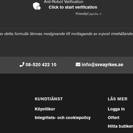
Anti-Robot Verification
Click to start verification
Friendly
Captcha ⇗
av detta formulär lämnas medgivande till mottagande av e-post innehållande
08-520 422 10
info@sveayrkes.se
KUNDTJÄNST
LÄS MER
Köpvillkor
Logga in
Integritets- och cookiepolicy
Offert
Hitta butike