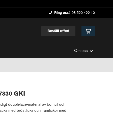
Ring oss!
08-520 422 10
Beställ offert
Om oss
 7830 GKI
digt doubleface-material av bomull och
acka med bröstficka och framfickor med