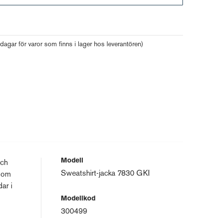
Gå till kassan
 dagar för varor som finns i lager hos leverantören)
Modell
och
Sweatshirt-jacka 7830 GKI
 som
ar i
Modellkod
300499