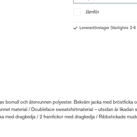
Jämför
Leverantörslager
(Vanligtvis 2-6
 av bomull och återvunnen polyester. Bekväm jacka med bröstficka 
nnet material / Doubleface sweatshirtmaterial – utsidan är likadan
cka med dragkedja / 2 framfickor med dragkedja / Ribbstickade mudd