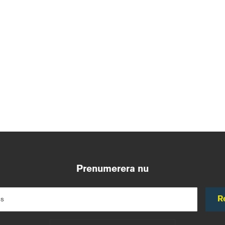
Prenumerera nu
R
ss