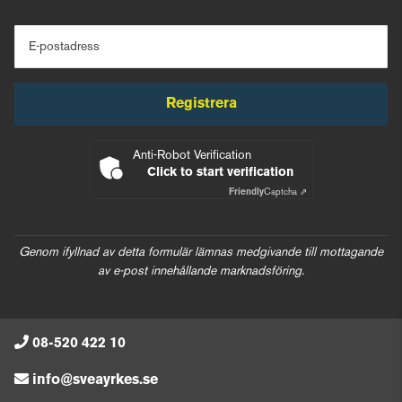
E-postadress
Registrera
Anti-Robot Verification
Click to start verification
Friendly
Captcha ⇗
Genom ifyllnad av detta formulär lämnas medgivande till mottagande
av e-post innehållande marknadsföring.
08-520 422 10
info@sveayrkes.se