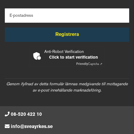
E-postadress
Registrera
Anti-Robot Verification
Click to start verification
Friendly
Captcha ⇗
Genom ifyllnad av detta formulär lämnas medgivande till mottagande
av e-post innehållande marknadsföring.
08-520 422 10
info@sveayrkes.se