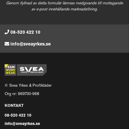
Genom ifyllnad av detta formulär lämnas medgivande till mottagande
av e-post innehållande marknadsföring.
08-520 422 10
info@sveayrkes.se
© Svea Yrkes & Profilkläder
Org nr: 969730-968
KONTAKT
08-520 422 10
info@sveayrkes.se