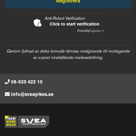
Registrera
Anti-Robot Verification
Click to start verification
Friendly
Captcha ⇗
Genom ifyllnad av detta formulär lämnas medgivande till mottagande
av e-post innehållande marknadsföring.
08-520 422 10
info@sveayrkes.se