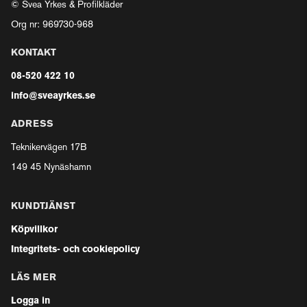
© Svea Yrkes & Profilkläder
Org nr: 969730-968
KONTAKT
08-520 422 10
info@sveayrkes.se
ADRESS
Teknikervägen 17B
149 45 Nynäshamn
KUNDTJÄNST
Köpvillkor
Integritets- och cookiepolicy
LÄS MER
Logga in