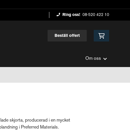
Ring oss!
08-520 422 10
Beställ offert
Om oss
ade skjorta, producerad i en mycket
lblandning i Preferred Materials.