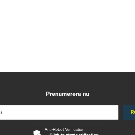
Prenumerera nu
R
ss
Anti-Robot Verification