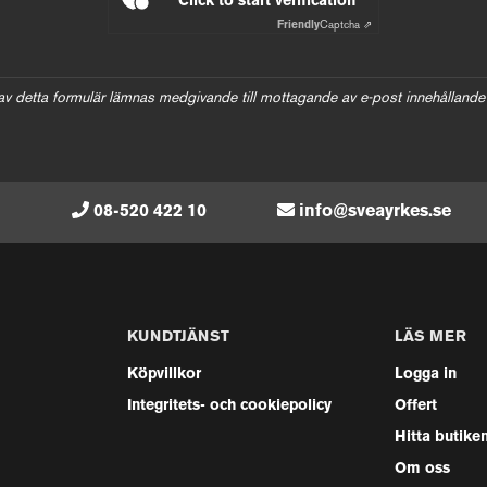
Click to start verification
Friendly
Captcha ⇗
av detta formulär lämnas medgivande till mottagande av e-post innehållande
08-520 422 10
info@sveayrkes.se
KUNDTJÄNST
LÄS MER
Köpvillkor
Logga in
Integritets- och cookiepolicy
Offert
Hitta butike
Om oss