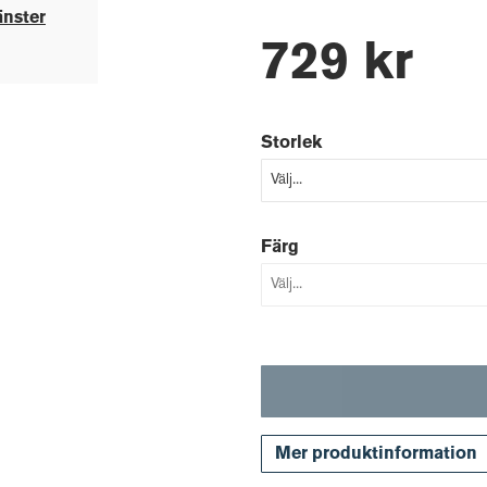
änster
729 kr
Storlek
Färg
Mer produktinformation