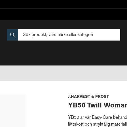
J.HARVEST & FROST
YB50 Twill Woma
YB50 är vår Easy-Care behandl
lättskött och stryktålig materia