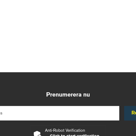
Prenumerera nu
R
ss
Anti-Robot Verification