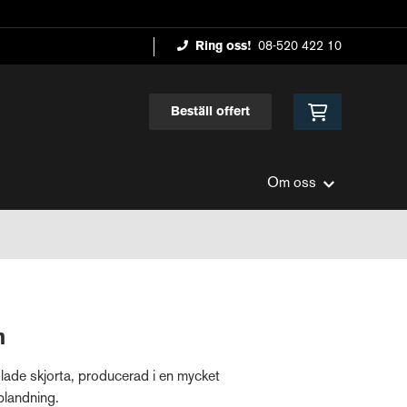
Ring oss!
08-520 422 10
Beställ offert
Om oss
n
ade skjorta, producerad i en mycket
lblandning.