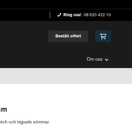
Ring oss!
08-520 422 10
Beställ offert
Om oss
am
tretch och tejpade sömmar.