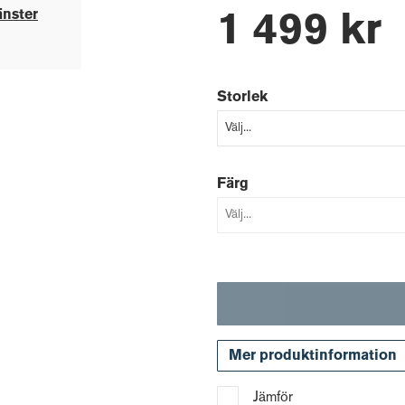
änster
1 499 kr
Storlek
Färg
Mer produktinformation
Jämför