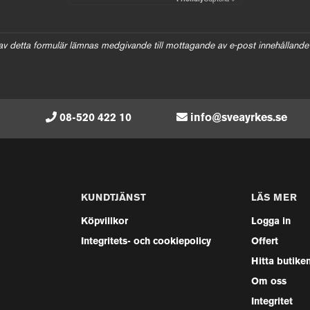
av detta formulär lämnas medgivande till mottagande av e-post innehållande
08-520 422 10
info@sveayrkes.se
KUNDTJÄNST
LÄS MER
Köpvillkor
Logga in
Integritets- och cookiepolicy
Offert
Hitta butike
Om oss
Integritet