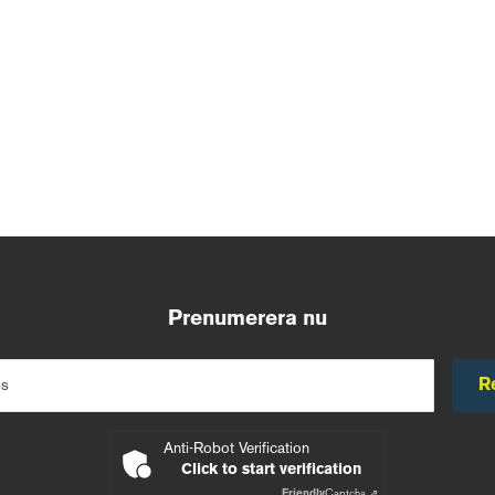
Prenumerera nu
R
ss
Anti-Robot Verification
Click to start verification
Friendly
Captcha ⇗