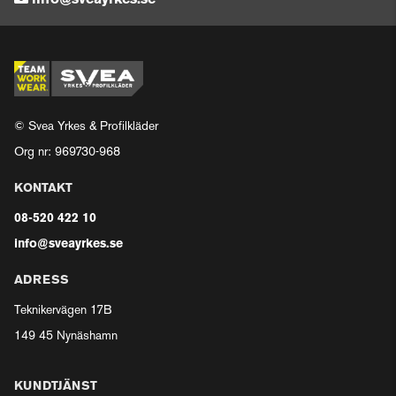
info@sveayrkes.se
© Svea Yrkes & Profilkläder
Org nr: 969730-968
KONTAKT
08-520 422 10
info@sveayrkes.se
ADRESS
Teknikervägen 17B
149 45 Nynäshamn
KUNDTJÄNST