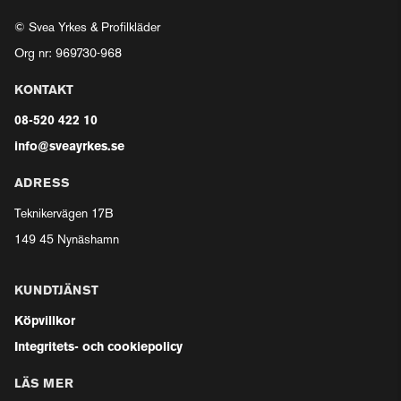
© Svea Yrkes & Profilkläder
Org nr: 969730-968
KONTAKT
08-520 422 10
info@sveayrkes.se
ADRESS
Teknikervägen 17B
149 45 Nynäshamn
KUNDTJÄNST
Köpvillkor
Integritets- och cookiepolicy
LÄS MER