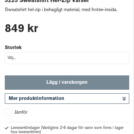
5225 Sweatshirt Hel-Zip Varsel
Sweatshirt hel-zip i behagligt material, med frotée-insida.
849 kr
Storlek
Lägg i varukorgen
Mer produktinformation
Gå till kassan
Jämför
Leverantörslager
(Vanligtvis 2-6 dagar för varor som finns i lager
hos leverantören)