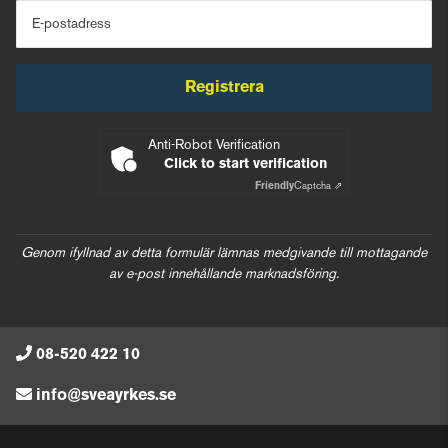
E-postadress
Registrera
Anti-Robot Verification
Click to start verification
Friendly
Captcha ⇗
Genom ifyllnad av detta formulär lämnas medgivande till mottagande
av e-post innehållande marknadsföring.
08-520 422 10
info@sveayrkes.se