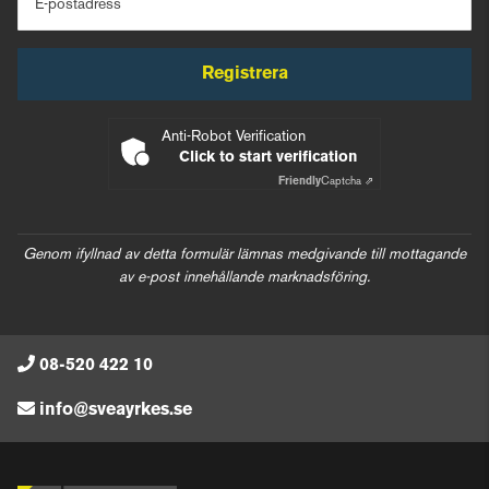
E-postadress
Registrera
Anti-Robot Verification
Click to start verification
Friendly
Captcha ⇗
Genom ifyllnad av detta formulär lämnas medgivande till mottagande
av e-post innehållande marknadsföring.
08-520 422 10
info@sveayrkes.se