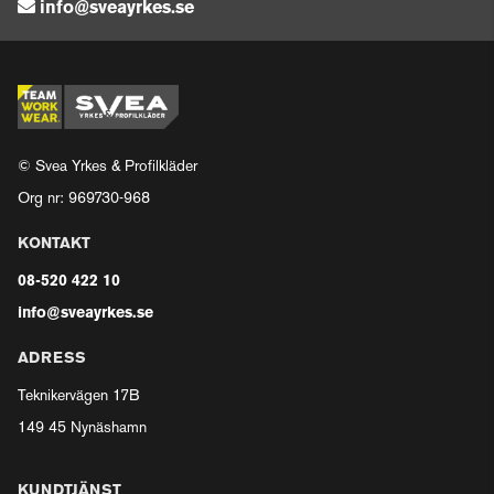
info@sveayrkes.se
© Svea Yrkes & Profilkläder
Org nr: 969730-968
KONTAKT
08-520 422 10
info@sveayrkes.se
ADRESS
Teknikervägen 17B
149 45 Nynäshamn
KUNDTJÄNST