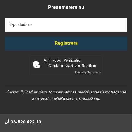
Prenumerera nu
E-postadress
Registrera
Anti-Robot Verification
Click to start verification
Friendly
Captcha ⇗
Genom ifyllnad av detta formulär lämnas medgivande till mottagande
av e-post innehållande marknadsföring.
08-520 422 10