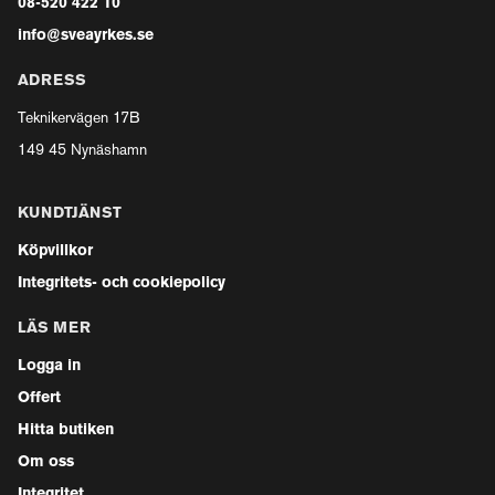
08-520 422 10
info@sveayrkes.se
ADRESS
Teknikervägen 17B
149 45 Nynäshamn
KUNDTJÄNST
Köpvillkor
Integritets- och cookiepolicy
LÄS MER
Logga in
Offert
Hitta butiken
Om oss
Integritet