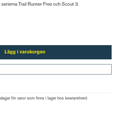
i serierna Trail Runner Free och Scout 3.
Lägg i varukorgen
Gå till kassan
 dagar för varor som finns i lager hos leverantören)