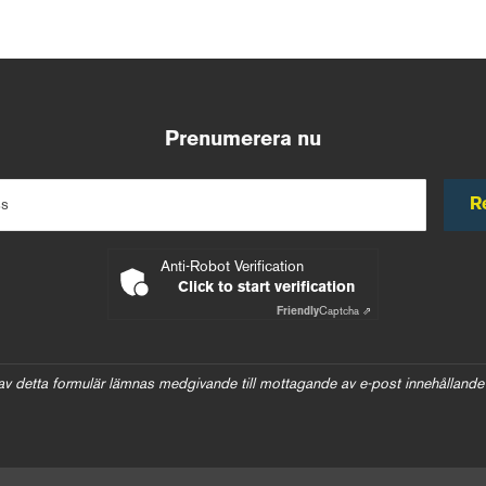
Prenumerera nu
R
ss
Anti-Robot Verification
Click to start verification
Friendly
Captcha ⇗
av detta formulär lämnas medgivande till mottagande av e-post innehållande