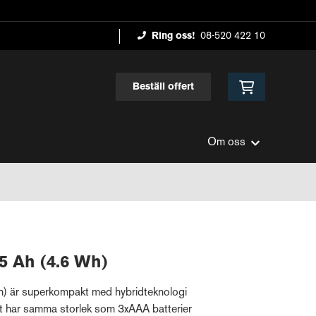
Ring oss!
08-520 422 10
Beställ offert
Om oss
25 Ah (4.6 Wh)
h) är superkompakt med hybridteknologi
iet har samma storlek som 3xAAA batterier