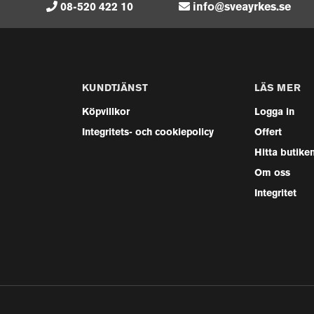
08-520 422 10
info@sveayrkes.se
KUNDTJÄNST
LÄS MER
Köpvillkor
Logga in
Integritets- och cookiepolicy
Offert
Hitta butike
Om oss
Integritet