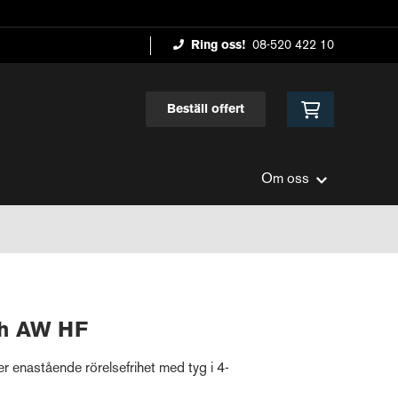
Ring oss!
08-520 422 10
Beställ offert
Om oss
ch AW HF
r enastående rörelsefrihet med tyg i 4-