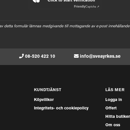
Click to start verification
Friendly
Captcha ⇗
av detta formulär lämnas medgivande till mottagande av e-post innehållande
08-520 422 10
info@sveayrkes.se
KUNDTJÄNST
LÄS MER
Köpvillkor
Logga in
Integritets- och cookiepolicy
Offert
Hitta butike
Om oss