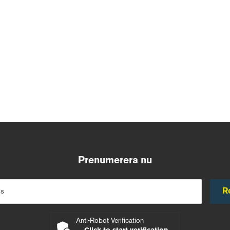
Prenumerera nu
R
ss
Anti-Robot Verification