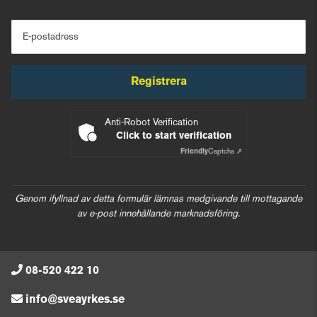
E-postadress
Registrera
Anti-Robot Verification
Click to start verification
Friendly
Captcha ⇗
Genom ifyllnad av detta formulär lämnas medgivande till mottagande
av e-post innehållande marknadsföring.
08-520 422 10
info@sveayrkes.se