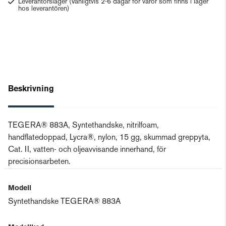
Leverantörslager
(Vanligtvis 2-6 dagar för varor som finns i lager
hos leverantören)
Beskrivning
TEGERA® 883A, Syntethandske, nitrilfoam,
handflatedoppad, Lycra®, nylon, 15 gg, skummad greppyta,
Cat. II, vatten- och oljeavvisande innerhand, för
precisionsarbeten.
Modell
Syntethandske TEGERA® 883A