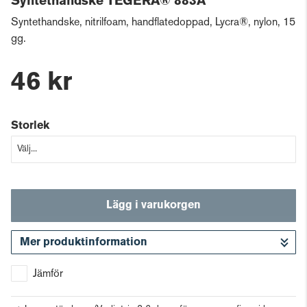
Syntethandske TEGERA® 883A
Syntethandske, nitrilfoam, handflatedoppad, Lycra®, nylon, 15
gg.
46 kr
Storlek
Lägg i varukorgen
Mer produktinformation
Gå till kassan
Jämför