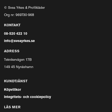
© Svea Yrkes & Profilkläder
Org nr: 969730-968
KONTAKT
08-520 422 10
info@sveayrkes.se
ADRESS
Teknikervägen 17B
149 45 Nynäshamn
KUNDTJÄNST
Köpvillkor
Integritets- och cookiepolicy
LÄS MER