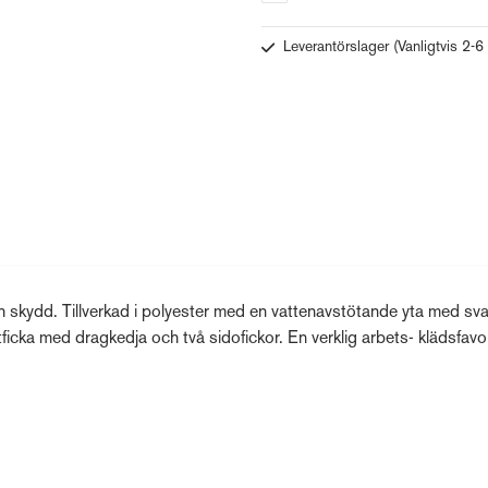
Leverantörslager
(Vanligtvis 2-6
ch skydd. Tillverkad i polyester med en vattenavstötande yta med sva
tficka med dragkedja och två sidofickor. En verklig arbets- klädsfavor