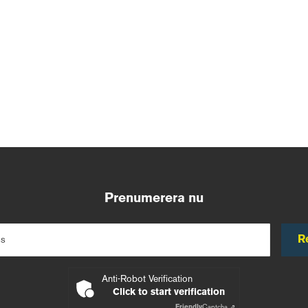
Prenumerera nu
R
ss
Anti-Robot Verification
Click to start verification
Friendly
Captcha ⇗