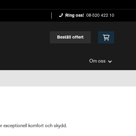
Ring oss!
08-520 422 10
Beställ offert
Om oss
er exceptionell komfort och skydd.