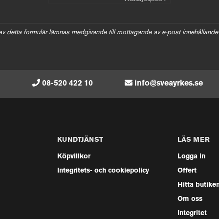
av detta formulär lämnas medgivande till mottagande av e-post innehållande
08-520 422 10
info@sveayrkes.se
KUNDTJÄNST
LÄS MER
Köpvillkor
Logga in
Integritets- och cookiepolicy
Offert
Hitta butike
Om oss
Integritet