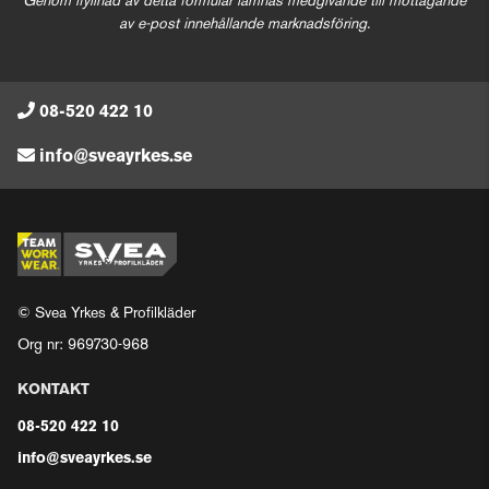
Genom ifyllnad av detta formulär lämnas medgivande till mottagande
av e-post innehållande marknadsföring.
08-520 422 10
info@sveayrkes.se
© Svea Yrkes & Profilkläder
Org nr: 969730-968
KONTAKT
08-520 422 10
info@sveayrkes.se