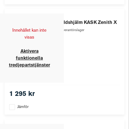
Kask
Skyddshjälm KASK Zenith X
Innehållet kan inte
Leverantörslager
visas
Aktivera
funktionella
tredjepartstjänster
1 295 kr
Jämför
Kask