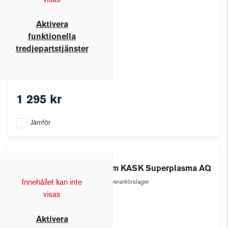
visas
Aktivera
funktionella
tredjepartstjänster
1 295 kr
Jämför
Kask
Hjälm KASK Superplasma AQ
Innehållet kan inte
Leverantörslager
visas
Aktivera