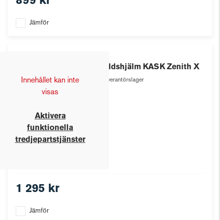
899 kr
Jämför
Kask
Skyddshjälm KASK Zenith X
Innehållet kan inte
Leverantörslager
visas
Aktivera
funktionella
tredjepartstjänster
1 295 kr
Jämför