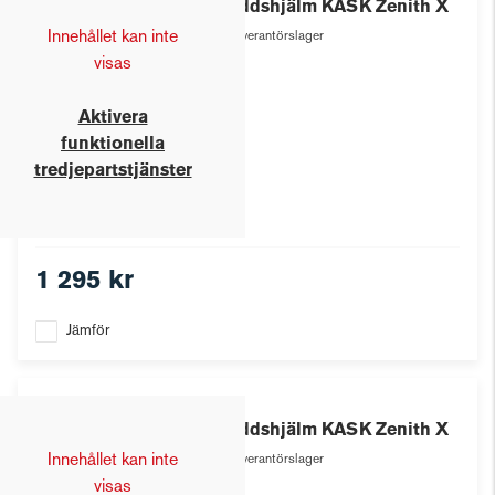
Skyddshjälm KASK Zenith X
Innehållet kan inte
Leverantörslager
visas
Aktivera
funktionella
tredjepartstjänster
1 295 kr
Jämför
Kask
Skyddshjälm KASK Zenith X
Innehållet kan inte
Leverantörslager
visas