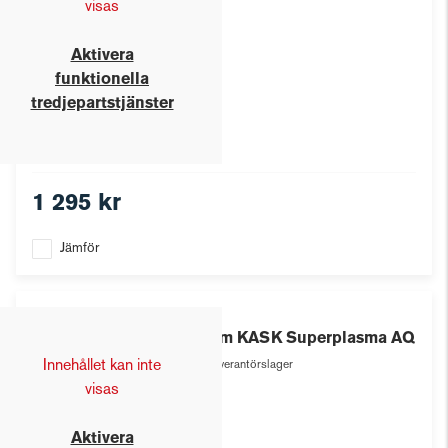
visas
Aktivera
funktionella
tredjepartstjänster
1 295 kr
Jämför
Kask
Hjälm KASK Superplasma AQ
Innehållet kan inte
Leverantörslager
visas
Aktivera