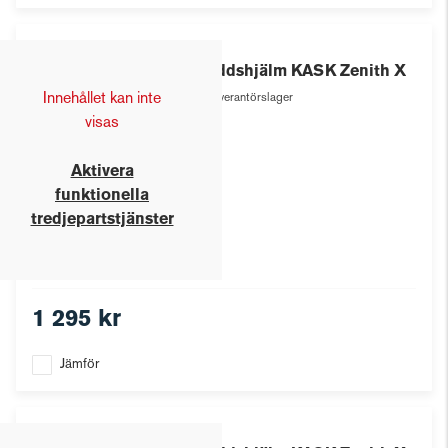
Kask
Skyddshjälm KASK Zenith X
Innehållet kan inte
Leverantörslager
visas
Aktivera
funktionella
tredjepartstjänster
1 295 kr
Jämför
Kask