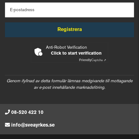
E-postadress
Registrera
Anti-Robot Verification
Click to start verification
Friendly
Captcha ⇗
Genom ifyllnad av detta formulär lämnas medgivande till mottagande
av e-post innehållande marknadsföring.
08-520 422 10
info@sveayrkes.se