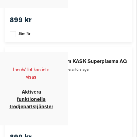
899 kr
Jämför
Kask
Hjälm KASK Superplasma AQ
Innehållet kan inte
Leverantörslager
visas
Aktivera
funktionella
tredjepartstjänster