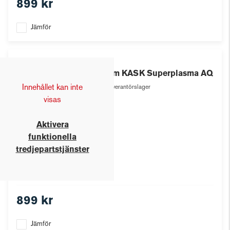
899 kr
Jämför
Kask
Hjälm KASK Superplasma AQ
Innehållet kan inte
Leverantörslager
visas
Aktivera
funktionella
tredjepartstjänster
899 kr
Jämför