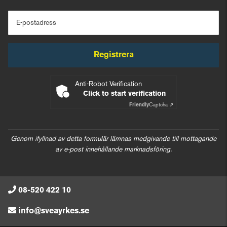
E-postadress
Registrera
Anti-Robot Verification
Click to start verification
Friendly
Captcha ⇗
Genom ifyllnad av detta formulär lämnas medgivande till mottagande
av e-post innehållande marknadsföring.
08-520 422 10
info@sveayrkes.se