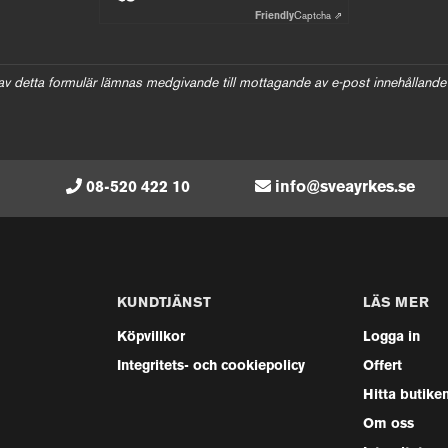
Friendly
Captcha ⇗
av detta formulär lämnas medgivande till mottagande av e-post innehållande
08-520 422 10
info@sveayrkes.se
KUNDTJÄNST
LÄS MER
Köpvillkor
Logga in
Integritets- och cookiepolicy
Offert
Hitta butike
Om oss