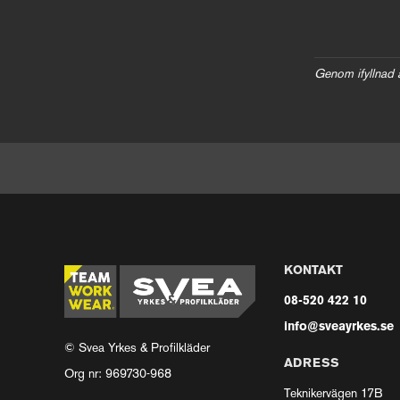
Genom ifyllnad 
KONTAKT
08-520 422 10
info@sveayrkes.se
© Svea Yrkes & Profilkläder
ADRESS
Org nr: 969730-968
Teknikervägen 17B