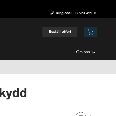
Ring oss!
08-520 422 10
Beställ offert
Om oss
skydd