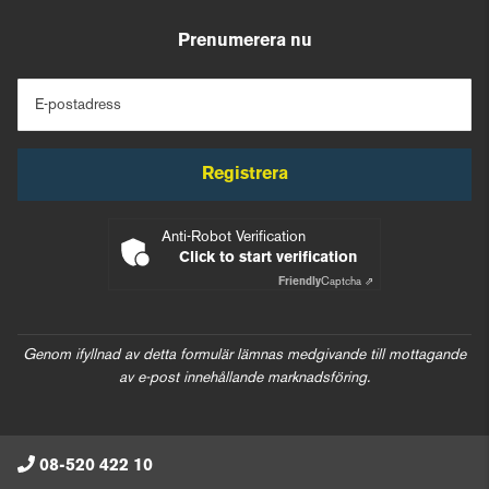
Prenumerera nu
E-postadress
Registrera
Anti-Robot Verification
Click to start verification
Friendly
Captcha ⇗
Genom ifyllnad av detta formulär lämnas medgivande till mottagande
av e-post innehållande marknadsföring.
08-520 422 10