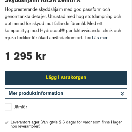
Skyddshjälm KASK Zenith X
Högpresterande skyddshjälm med god passform och
genomtänkta detaljer. Utrustad med hög stötdämpning och
optimerad för skydd mot fallande föremål. Med ett
komposittyg med Hydrocool® ger fuktavvisande teknik och
mjuka textilier för ökad användarkomfort. Tex
Läs mer
1 295 kr
Lägg i varukorgen
Mer produktinformation
Gå till kassan
Jämför
Leverantörslager
(Vanligtvis 2-6 dagar för varor som finns i lager
hos leverantören)