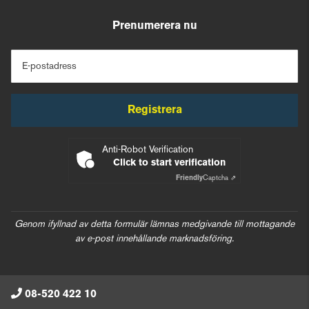
Prenumerera nu
E-postadress
Registrera
Anti-Robot Verification
Click to start verification
Friendly
Captcha ⇗
Genom ifyllnad av detta formulär lämnas medgivande till mottagande
av e-post innehållande marknadsföring.
08-520 422 10