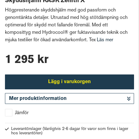
Skyddshjälm KASK Zenith X
Högpresterande skyddshjälm med god passform och
genomtänkta detaljer. Utrustad med hög stötdämpning och
optimerad för skydd mot fallande föremål. Med ett
komposittyg med Hydrocool® ger fuktavvisande teknik och
mjuka textilier för ökad användarkomfort. Tex
Läs mer
1 295 kr
Lägg i varukorgen
Mer produktinformation
Gå till kassan
Jämför
Leverantörslager
(Vanligtvis 2-6 dagar för varor som finns i lager
hos leverantören)